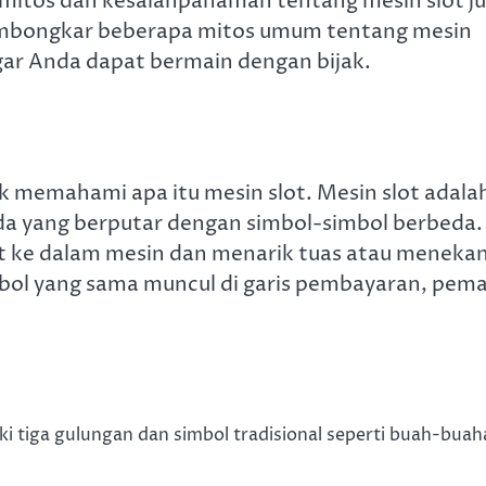
 mitos dan kesalahpahaman tentang mesin slot j
membongkar beberapa mitos umum tentang mesin
gar Anda dapat bermain dengan bijak.
 memahami apa itu mesin slot. Mesin slot adala
a yang berputar dengan simbol-simbol berbeda.
t ke dalam mesin dan menarik tuas atau meneka
bol yang sama muncul di garis pembayaran, pema
iki tiga gulungan dan simbol tradisional seperti buah-buah