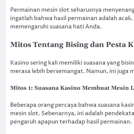
Permainan mesin slot seharusnya menyenang
ingatlah bahwa hasil permainan adalah acak.
memengaruhi suasana hati Anda.
Mitos Tentang Bising dan Pesta 
Kasino sering kali memiliki suasana yang bis
merasa lebih bersemangat. Namun, ini juga
Mitos 1: Suasana Kasino Membuat Mesin 
Beberapa orang percaya bahwa suasana kasin
mesin slot. Sebenarnya, ini adalah pendekata
pengaruh apapun terhadap hasil permainan.