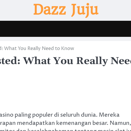
Dazz Juju
d: What You Really Need to Know
ted: What You Really Nee
sino paling populer di seluruh dunia. Mereka
harapan mendapatkan kemenangan besar. Namun