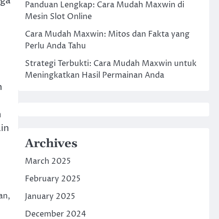
uga
Panduan Lengkap: Cara Mudah Maxwin di
Mesin Slot Online
Cara Mudah Maxwin: Mitos dan Fakta yang
Perlu Anda Tahu
Strategi Terbukti: Cara Mudah Maxwin untuk
Meningkatkan Hasil Permainan Anda
h
n
in
Archives
March 2025
February 2025
an,
January 2025
December 2024