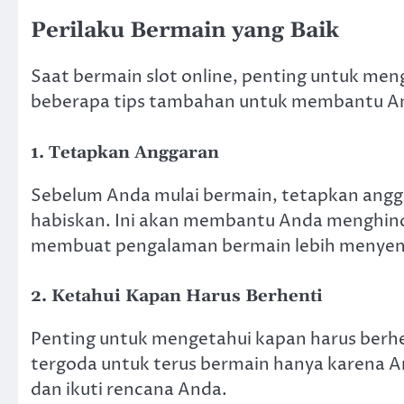
Perilaku Bermain yang Baik
Saat bermain slot online, penting untuk men
beberapa tips tambahan untuk membantu A
1. Tetapkan Anggaran
Sebelum Anda mulai bermain, tetapkan angg
habiskan. Ini akan membantu Anda menghind
membuat pengalaman bermain lebih menye
2. Ketahui Kapan Harus Berhenti
Penting untuk mengetahui kapan harus berhe
tergoda untuk terus bermain hanya karena An
dan ikuti rencana Anda.