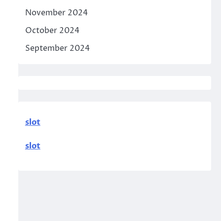
November 2024
October 2024
September 2024
slot
slot