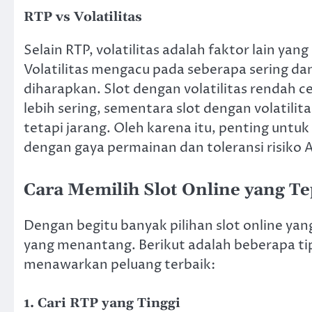
RTP vs Volatilitas
Selain RTP, volatilitas adalah faktor lain yan
Volatilitas mengacu pada seberapa sering d
diharapkan. Slot dengan volatilitas rendah
lebih sering, sementara slot dengan volatil
tetapi jarang. Oleh karena itu, penting untu
dengan gaya permainan dan toleransi risiko 
Cara Memilih Slot Online yang Te
Dengan begitu banyak pilihan slot online yan
yang menantang. Berikut adalah beberapa ti
menawarkan peluang terbaik:
1. Cari RTP yang Tinggi