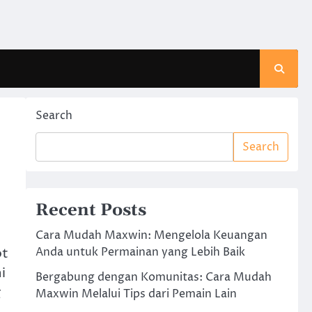
Search
Search
Recent Posts
Cara Mudah Maxwin: Mengelola Keuangan
ot
Anda untuk Permainan yang Lebih Baik
i
Bergabung dengan Komunitas: Cara Mudah
g
Maxwin Melalui Tips dari Pemain Lain