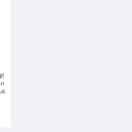
gi
an
uk