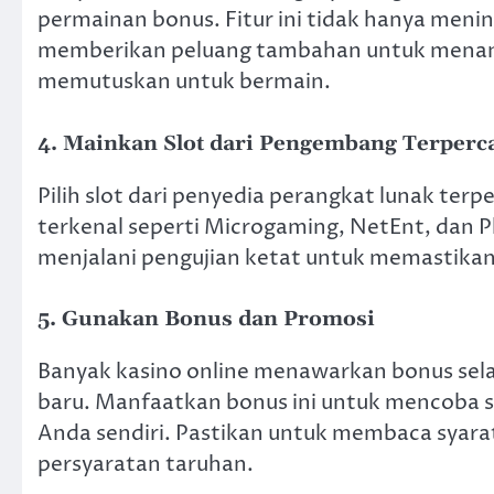
permainan bonus. Fitur ini tidak hanya meni
memberikan peluang tambahan untuk menang
memutuskan untuk bermain.
4. Mainkan Slot dari Pengembang Terperc
Pilih slot dari penyedia perangkat lunak ter
terkenal seperti Microgaming, NetEnt, dan P
menjalani pengujian ketat untuk memastikan
5. Gunakan Bonus dan Promosi
Banyak kasino online menawarkan bonus sel
baru. Manfaatkan bonus ini untuk mencoba 
Anda sendiri. Pastikan untuk membaca syara
persyaratan taruhan.