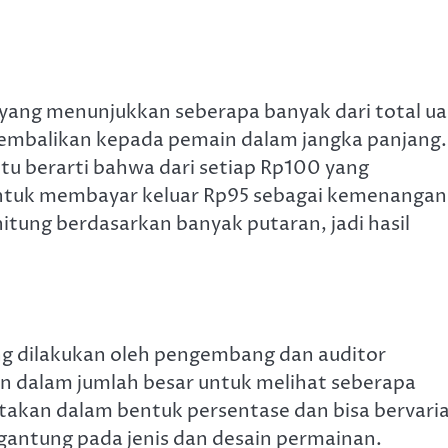
 yang menunjukkan seberapa banyak dari total u
kembalikan kepada pemain dalam jangka panjang.
 itu berarti bahwa dari setiap Rp100 yang
untuk membayar keluar Rp95 sebagai kemenangan
tung berdasarkan banyak putaran, jadi hasil
ang dilakukan oleh pengembang dan auditor
in dalam jumlah besar untuk melihat seberapa
akan dalam bentuk persentase dan bisa bervaria
rgantung pada jenis dan desain permainan.