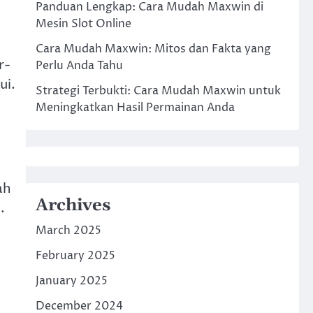
Panduan Lengkap: Cara Mudah Maxwin di
Mesin Slot Online
Cara Mudah Maxwin: Mitos dan Fakta yang
r-
Perlu Anda Tahu
ui.
Strategi Terbukti: Cara Mudah Maxwin untuk
Meningkatkan Hasil Permainan Anda
ah
Archives
.
March 2025
February 2025
January 2025
December 2024