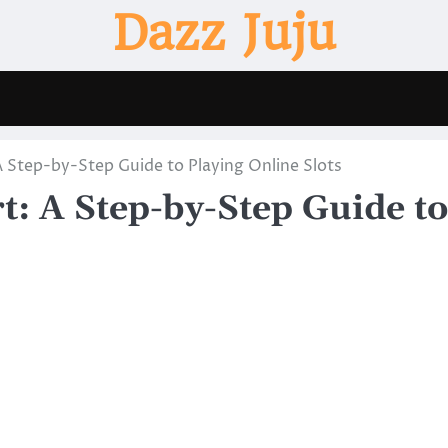
Dazz Juju
 Step-by-Step Guide to Playing Online Slots
: A Step-by-Step Guide to