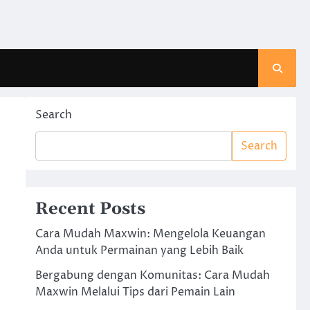
Search
Search
Recent Posts
Cara Mudah Maxwin: Mengelola Keuangan
Anda untuk Permainan yang Lebih Baik
Bergabung dengan Komunitas: Cara Mudah
Maxwin Melalui Tips dari Pemain Lain