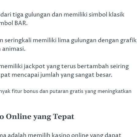
ri dari tiga gulungan dan memiliki simbol klasik
imbol BAR.
an seringkali memiliki lima gulungan dengan grafik
n animasi.
i memiliki jackpot yang terus bertambah seiring
pat mencapai jumlah yang sangat besar.
anyak fitur bonus dan putaran gratis yang meningkatkan
o Online yang Tepat
a adalah memilih kasino online yang dapat