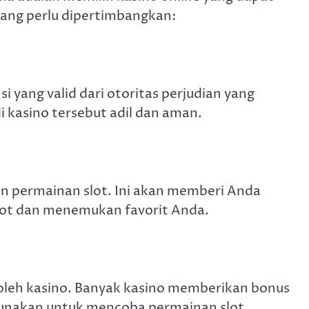
yang perlu dipertimbangkan:
si yang valid dari otoritas perjudian yang
 kasino tersebut adil dan aman.
an permainan slot. Ini akan memberi Anda
lot dan menemukan favorit Anda.
oleh kasino. Banyak kasino memberikan bonus
unakan untuk mencoba permainan slot.