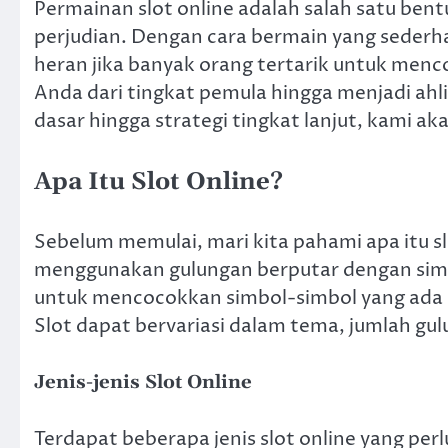
Permainan slot online adalah salah satu bent
perjudian. Dengan cara bermain yang sederh
heran jika banyak orang tertarik untuk men
Anda dari tingkat pemula hingga menjadi ahl
dasar hingga strategi tingkat lanjut, kami a
Apa Itu Slot Online?
Sebelum memulai, mari kita pahami apa itu sl
menggunakan gulungan berputar dengan simbo
untuk mencocokkan simbol-simbol yang ada
Slot dapat bervariasi dalam tema, jumlah gu
Jenis-jenis Slot Online
Terdapat beberapa jenis slot online yang per