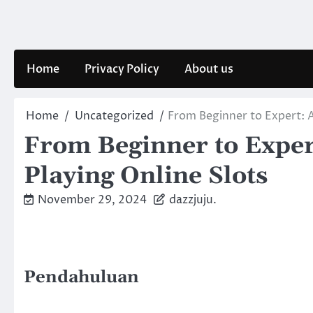
Skip
to
content
Home
Privacy Policy
About us
Home
Uncategorized
From Beginner to Expert: A
From Beginner to Expert
Playing Online Slots
November 29, 2024
dazzjuju.
Pendahuluan