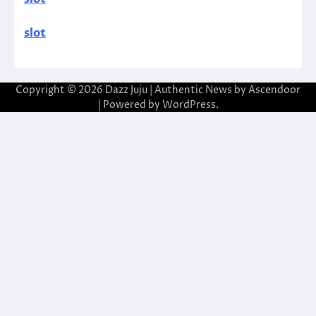
slot
Copyright © 2026
Dazz Juju
| Authentic News by
Ascendoor
| Powered by
WordPress
.