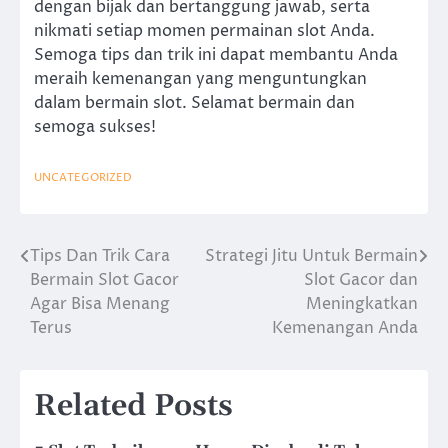
dengan bijak dan bertanggung jawab, serta
nikmati setiap momen permainan slot Anda.
Semoga tips dan trik ini dapat membantu Anda
meraih kemenangan yang menguntungkan
dalam bermain slot. Selamat bermain dan
semoga sukses!
UNCATEGORIZED
Tips Dan Trik Cara
Strategi Jitu Untuk Bermain
Post
Bermain Slot Gacor
Slot Gacor dan
navigation
Agar Bisa Menang
Meningkatkan
Terus
Kemenangan Anda
Related Posts