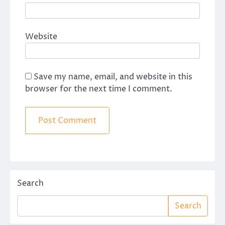
Website
Save my name, email, and website in this
browser for the next time I comment.
Search
Search