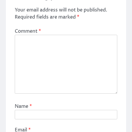
Your email address will not be published.
Required fields are marked
*
Comment
*
Name
*
Email
*