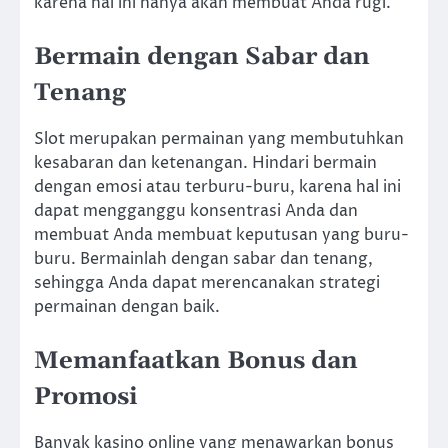
karena hal ini hanya akan membuat Anda rugi.
Bermain dengan Sabar dan
Tenang
Slot merupakan permainan yang membutuhkan
kesabaran dan ketenangan. Hindari bermain
dengan emosi atau terburu-buru, karena hal ini
dapat mengganggu konsentrasi Anda dan
membuat Anda membuat keputusan yang buru-
buru. Bermainlah dengan sabar dan tenang,
sehingga Anda dapat merencanakan strategi
permainan dengan baik.
Memanfaatkan Bonus dan
Promosi
Banyak kasino online yang menawarkan bonus