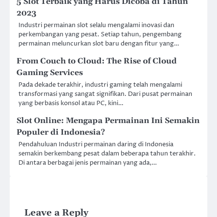
5 Slot Terbaik yang Harus Dicoba di Tahun
2023
Industri permainan slot selalu mengalami inovasi dan
perkembangan yang pesat. Setiap tahun, pengembang
permainan meluncurkan slot baru dengan fitur yang…
From Couch to Cloud: The Rise of Cloud
Gaming Services
Pada dekade terakhir, industri gaming telah mengalami
transformasi yang sangat signifikan. Dari pusat permainan
yang berbasis konsol atau PC, kini…
Slot Online: Mengapa Permainan Ini Semakin
Populer di Indonesia?
Pendahuluan Industri permainan daring di Indonesia
semakin berkembang pesat dalam beberapa tahun terakhir.
Di antara berbagai jenis permainan yang ada,…
Leave a Reply