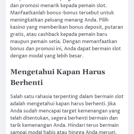
dan promosi menarik kepada pemain slot.
Manfaatkanlah bonus-bonus tersebut untuk
meningkatkan peluang menang Anda. Pilih
kasino yang memberikan bonus deposit, putaran
gratis, atau cashback kepada pemain baru
maupun pemain setia. Dengan memanfaatkan
bonus dan promosi ini, Anda dapat bermain slot
dengan modal yang lebih besar.
Mengetahui Kapan Harus
Berhenti
Salah satu rahasia terpenting dalam bermain slot
adalah mengetahui kapan harus berhenti. Jika
Anda sudah mencapai target kemenangan yang
telah ditentukan, segera berhenti bermain dan
tarik kemenangan Anda. Hindari terus bermain
sampai modal habis atau hingga Anda merugi.