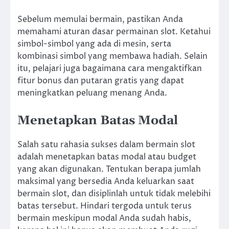
Sebelum memulai bermain, pastikan Anda
memahami aturan dasar permainan slot. Ketahui
simbol-simbol yang ada di mesin, serta
kombinasi simbol yang membawa hadiah. Selain
itu, pelajari juga bagaimana cara mengaktifkan
fitur bonus dan putaran gratis yang dapat
meningkatkan peluang menang Anda.
Menetapkan Batas Modal
Salah satu rahasia sukses dalam bermain slot
adalah menetapkan batas modal atau budget
yang akan digunakan. Tentukan berapa jumlah
maksimal yang bersedia Anda keluarkan saat
bermain slot, dan disiplinlah untuk tidak melebihi
batas tersebut. Hindari tergoda untuk terus
bermain meskipun modal Anda sudah habis,