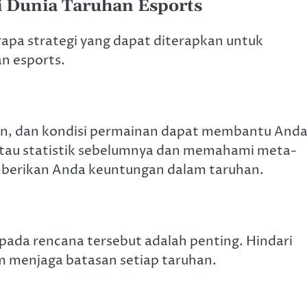
i Dunia Taruhan Esports
rapa strategi yang dapat diterapkan untuk
n esports.
in, dan kondisi permainan dapat membantu And
tau statistik sebelumnya dan memahami meta-
berikan Anda keuntungan dalam taruhan.
ada rencana tersebut adalah penting. Hindari
am menjaga batasan setiap taruhan.