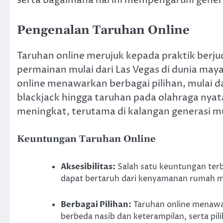
serta bagaimana hal ini mempengaruhi gener
Pengenalan Taruhan Online
Taruhan online merujuk kepada praktik berjud
permainan mulai dari Las Vegas di dunia may
online menawarkan berbagai pilihan, mulai da
blackjack hingga taruhan pada olahraga nyata
meningkat, terutama di kalangan generasi m
Keuntungan Taruhan Online
Aksesibilitas:
Salah satu keuntungan terbe
dapat bertaruh dari kenyamanan rumah mer
Berbagai Pilihan:
Taruhan online menawar
berbeda nasib dan keterampilan, serta pi