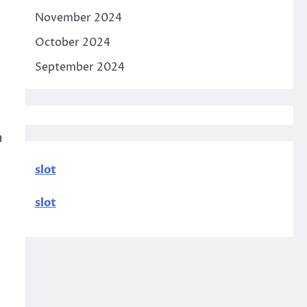
November 2024
October 2024
September 2024
n
slot
slot