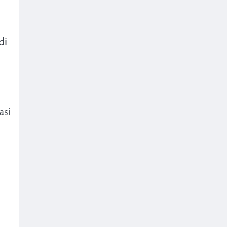
i
di
asi