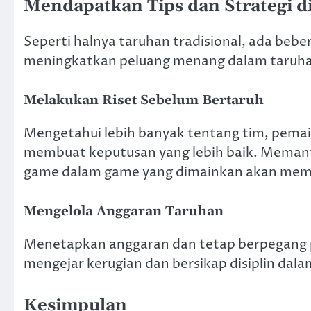
Mendapatkan Tips dan Strategi d
Seperti halnya taruhan tradisional, ada bebe
meningkatkan peluang menang dalam taruha
Melakukan Riset Sebelum Bertaruh
Mengetahui lebih banyak tentang tim, pema
membuat keputusan yang lebih baik. Meman
game dalam game yang dimainkan akan mem
Mengelola Anggaran Taruhan
Menetapkan anggaran dan tetap berpegang p
mengejar kerugian dan bersikap disiplin dal
Kesimpulan