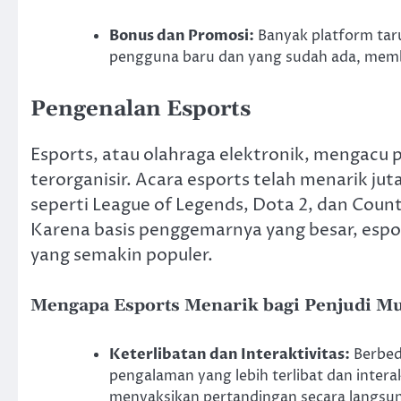
Bonus dan Promosi:
Banyak platform tar
pengguna baru dan yang sudah ada, memb
Pengenalan Esports
Esports, atau olahraga elektronik, mengacu 
terorganisir. Acara esports telah menarik j
seperti League of Legends, Dota 2, dan Count
Karena basis penggemarnya yang besar, espor
yang semakin populer.
Mengapa Esports Menarik bagi Penjudi M
Keterlibatan dan Interaktivitas:
Berbed
pengalaman yang lebih terlibat dan inter
menyaksikan pertandingan secara langsung