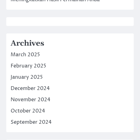
Archives
March 2025
February 2025
January 2025
December 2024
November 2024
October 2024
September 2024