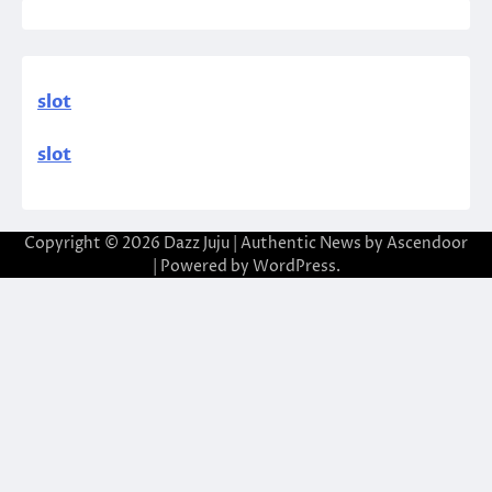
slot
slot
Copyright © 2026
Dazz Juju
| Authentic News by
Ascendoor
| Powered by
WordPress
.