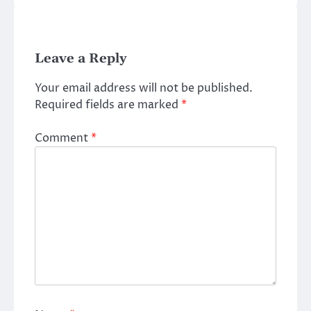
Leave a Reply
Your email address will not be published.
Required fields are marked
*
Comment
*