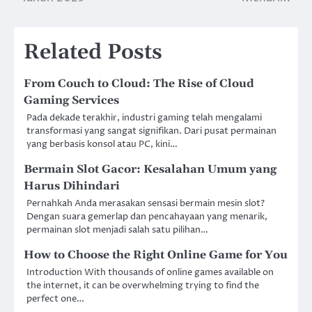
Related Posts
From Couch to Cloud: The Rise of Cloud
Gaming Services
Pada dekade terakhir, industri gaming telah mengalami
transformasi yang sangat signifikan. Dari pusat permainan
yang berbasis konsol atau PC, kini…
Bermain Slot Gacor: Kesalahan Umum yang
Harus Dihindari
Pernahkah Anda merasakan sensasi bermain mesin slot?
Dengan suara gemerlap dan pencahayaan yang menarik,
permainan slot menjadi salah satu pilihan…
How to Choose the Right Online Game for You
Introduction With thousands of online games available on
the internet, it can be overwhelming trying to find the
perfect one…